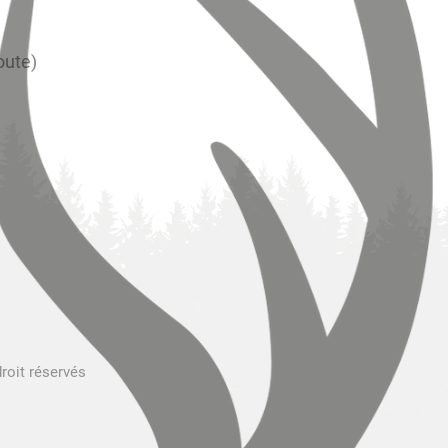
oute)
droit réservés