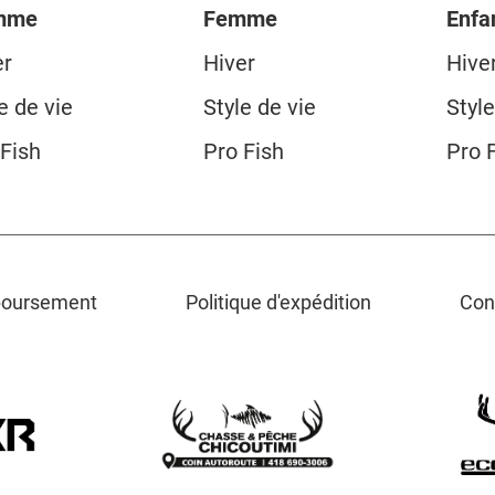
mme
Femme
Enfa
er
Hiver
Hive
e de vie
Style de vie
Style
 Fish
Pro Fish
Pro 
mboursement
Politique d'expédition
Cond