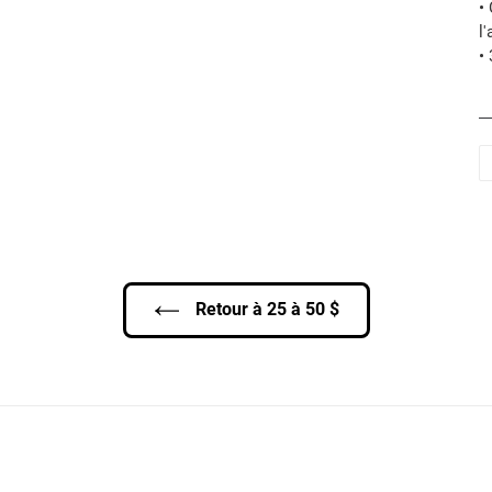
•
l
•
Retour à 25 à 50 $