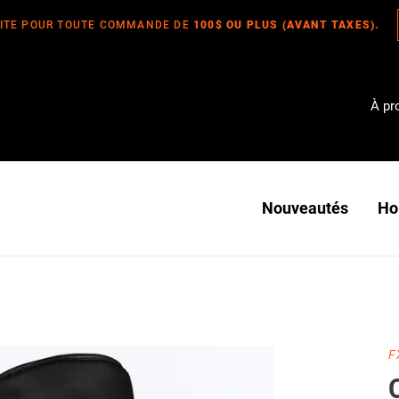
UITE POUR TOUTE COMMANDE DE
100$ OU PLUS (AVANT TAXES).
À pr
Nouveautés
H
D
F