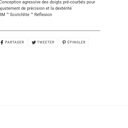
 Conception agressive des doigts pré-courbés pour
'ajustement de précision et la dextérité
 3M ™ Scotchlite ™ Réflexion
PARTAGER
TWEETER
ÉPINGLER
PARTAGER
TWEETER
ÉPINGLER
SUR
SUR
SUR
FACEBOOK
TWITTER
PINTEREST