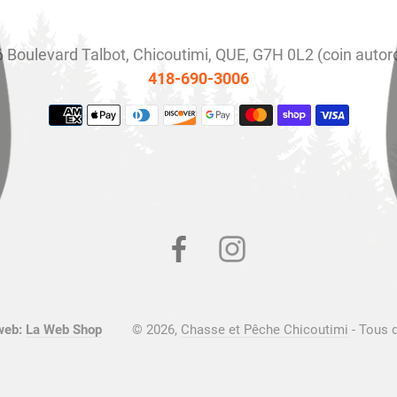
 Boulevard Talbot, Chicoutimi, QUE, G7H 0L2 (coin autor
418-690-3006
Moyens
de
paiement
Facebook
Instagram
web:
La Web Shop
© 2026,
Chasse et Pêche Chicoutimi
- Tous 