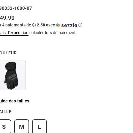
90832-1000-07
49.99
rix
u 4 paiements de
$12.50
avec
ⓘ
ormal
ais d'expédition
calculés lors du paiement.
OULEUR
uide des tailles
AILLE
S
M
L