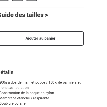
uide des tailles >
Ajouter au panier
jout
'un
roduit
otre
étails
anier
 200g à dos de main et pouce / 150 g de palmiers et
orchettes isolation
 Construction de la coque en nylon
 Membrane étanche / respirante
 Doublure polaire