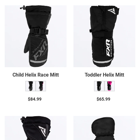
I
Child
Toddler
Helix
Helix
O
Race
Mitt
Mitt
N
:
Child Helix Race Mitt
Toddler Helix Mitt
$84.99
Prix
$65.99
Prix
normal
normal
Youth
Youth
Helix
Octane
Race
Glove
Glove