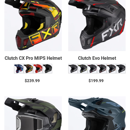
CX
Evo
I
Pro
Helmet
MIPS
O
Helmet
N
:
Clutch CX Pro MIPS Helmet
Clutch Evo Helmet
$239.99
Prix
$199.99
Prix
normal
normal
Clutch
Helium
X
Prime
Helmet
Helmet
w/
E