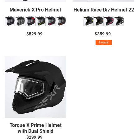
Maverick X Pro Helmet
Helium Race Div Helmet 22
$529.99
Prix
$359.99
Prix
normal
normal
ÉPUISÉ
Torque
X
Prime
Helmet
with
Dual
Shield
Torque X Prime Helmet
with Dual Shield
$299.99
Prix