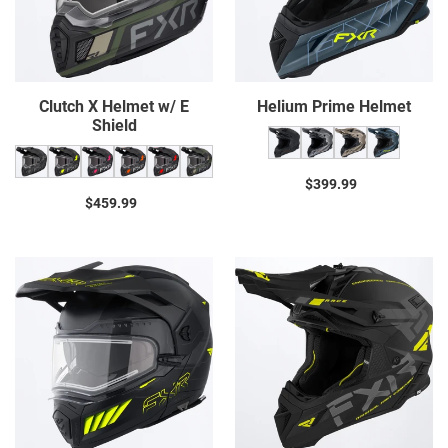
Shield
Clutch X Helmet w/ E
Helium Prime Helmet
Shield
$399.99
Prix
$459.99
Prix
normal
normal
Maverick
Helium
X
Race
Pro
Div
Helmet
Helmet
22