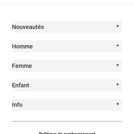
I
O
Nouveautés
N
:
Homme
Femme
Enfant
Info
Politique de remboursement