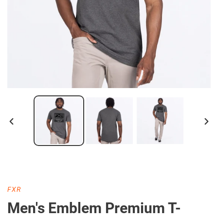
DIAPOSITIVE
DIA
PRÉCÉDENTE
SUI
DISTRIBUTEUR
FXR
Men's Emblem Premium T-