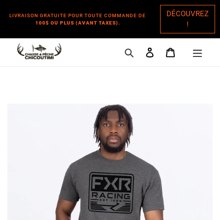
DÉCOUVREZ
LIVRAISON GRATUITE POUR TOUTE COMMANDE DE
100$ OU PLUS (AVANT TAXES).
!
Rechercher
Se connecter
Panier
Passer
au
contenu