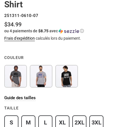
Shirt
251311-0610-07
$34.99
Prix
ou 4 paiements de
$8.75
avec
ⓘ
normal
Frais d'expédition
calculés lors du paiement.
COULEUR
Guide des tailles
TAILLE
S
M
L
XL
2XL
3XL