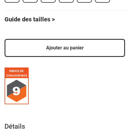
Guide des tailles >
Ajouter au panier
Ajout
d'un
INDICE DE
produit
CHALEUR MAX
à
votre
panier
Détails