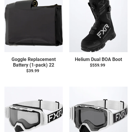
Replacement
Dual
I
Battery
BOA
(1-
Boot
O
pack)
N
22
:
Goggle Replacement
Helium Dual BOA Boot
Battery (1-pack) 22
$559.99
Prix
$39.99
Prix
normal
normal
Maverick
Maverick
Clear
Goggle
Goggle