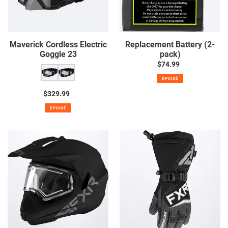
Maverick Cordless Electric
Replacement Battery (2-
Goggle 23
pack)
$74.99
Prix
normal
ÉPUISÉ
$329.99
Prix
normal
ÉPUISÉ
Torque
Women's
X
Adrenaline
Prime
Glove
Helmet
22
with
Dual
Shield