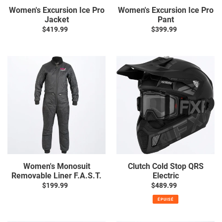
Women's Excursion Ice Pro
Women's Excursion Ice Pro
Jacket
Pant
$419.99
Prix
$399.99
Prix
normal
normal
Women's
Clutch
Monosuit
Cold
Removable
Stop
Liner
QRS
F.A.S.T.
Electric
Women's Monosuit
Clutch Cold Stop QRS
Removable Liner F.A.S.T.
Electric
$199.99
Prix
$489.99
Prix
normal
normal
ÉPUISÉ