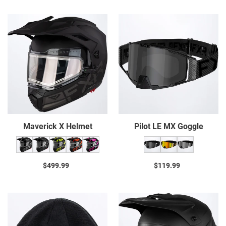
Maverick
Pilot
X
LE
Helmet
MX
Goggle
Maverick X Helmet
Pilot LE MX Goggle
$499.99
Prix
$119.99
Prix
normal
normal
Pro
Torque
Fish
Prime
Beanie
Helmet