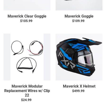
Maverick Clear Goggle
Maverick Goggle
$105.99
Prix
$109.99
Prix
normal
normal
Maverick
Maverick
Modular
X
Replacement
Helmet
Wires
w/
Clip
22
Maverick Modular
Maverick X Helmet
Replacement Wires w/ Clip
$499.99
Prix
22
normal
$24.99
Prix
normal