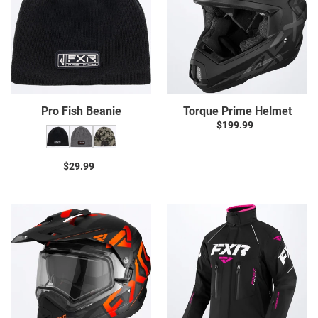
Pro Fish Beanie
Torque Prime Helmet
$199.99
Prix
normal
$29.99
Prix
normal
Torque
Women's
X
Adrenaline
Team
Jacket
Helmet
22
w/
E
Shield