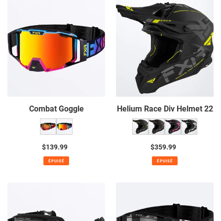
Combat
Helium
Goggle
Race
Div
Helmet
22
Combat Goggle
Helium Race Div Helmet 22
$139.99
Prix
$359.99
Prix
normal
normal
ÉPUISÉ
ÉPUISÉ
Maverick
Maverick
Cold
Cordless
Stop
Electric
QRS
Goggle