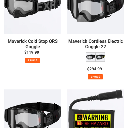
Goggle
22
Maverick Cold Stop QRS
Maverick Cordless Electric
Goggle
Goggle 22
$119.99
Prix
normal
ÉPUISÉ
$294.99
Prix
normal
ÉPUISÉ
Maverick
Replacement
Cordless
Battery
Electric
(2-
Goggle
pack)
23