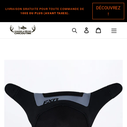
DÉCOUVREZ
LIVRAISON GRATUITE POUR TOUTE COMMANDE DE
100$ OU PLUS (AVANT TAXES).
!
Rechercher
Se connecter
Panier
Passer
au
contenu