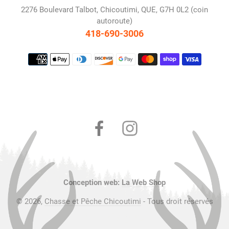
2276 Boulevard Talbot, Chicoutimi, QUE, G7H 0L2 (coin
autoroute)
418-690-3006
Moyens
de
paiement
Facebook
Instagram
Conception web:
La Web Shop
© 2026,
Chasse et Pêche Chicoutimi
- Tous droit réservés