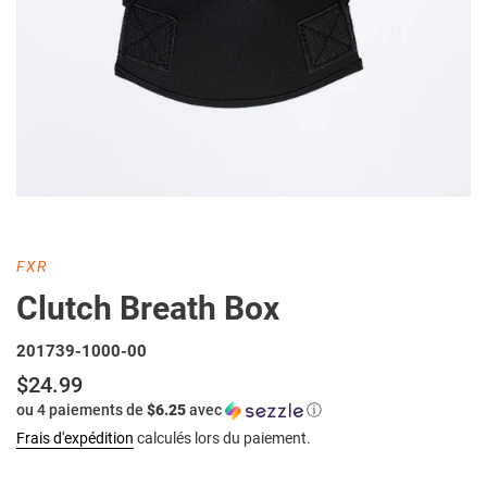
DISTRIBUTEUR
FXR
Clutch Breath Box
201739-1000-00
$24.99
Prix
ou 4 paiements de
$6.25
avec
ⓘ
normal
Frais d'expédition
calculés lors du paiement.