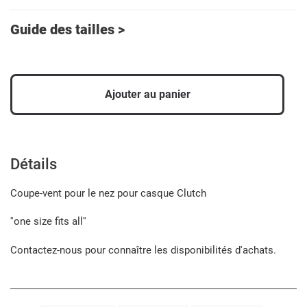
Guide des tailles >
Ajouter au panier
Ajout
d'un
produit
Détails
à
votre
Coupe-vent pour le nez pour casque Clutch
panier
''one size fits all''
Contactez-nous pour connaître les disponibilités d'achats.