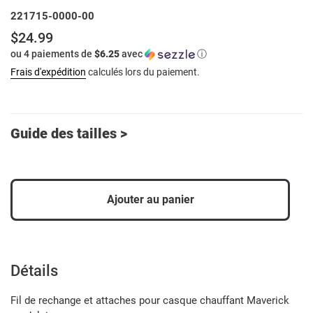
221715-0000-00
$24.99
Prix
ou 4 paiements de
$6.25
avec
ⓘ
normal
Frais d'expédition
calculés lors du paiement.
Guide des tailles >
Ajouter au panier
Ajout
d'un
produit
Détails
à
votre
Fil de rechange et attaches pour casque chauffant Maverick
panier