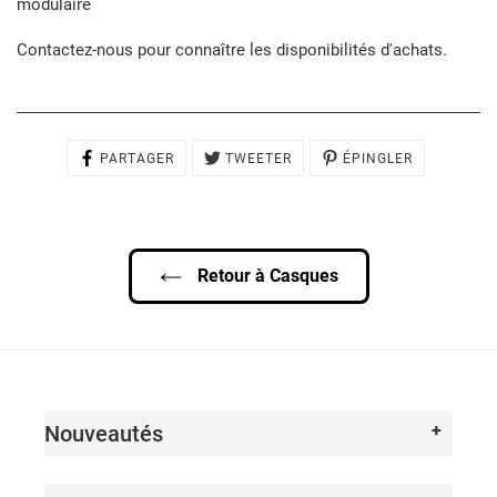
modulaire
Contactez-nous pour connaître les disponibilités d'achats.
PARTAGER
TWEETER
ÉPINGLER
PARTAGER
TWEETER
ÉPINGLER
SUR
SUR
SUR
FACEBOOK
TWITTER
PINTEREST
Retour à Casques
Nouveautés