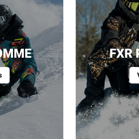
HOMME
FXR
s