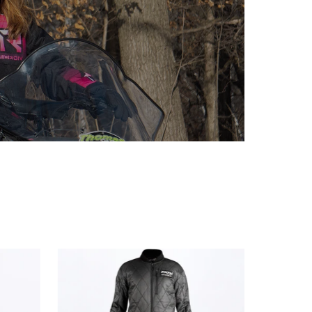
Men's
Helium
Lite
Monosuit