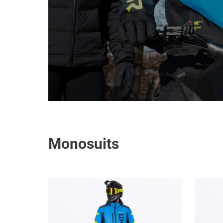
Monosuits
Men's
Vertical
MTX
Insulated