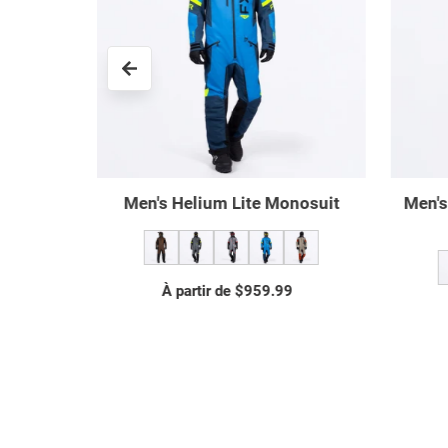
Monosuit
Men's Vertical MTX Insulated
Me
Monosuit
À partir de $1,149.99
Prix
normal