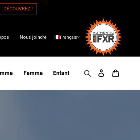
DÉCOUVREZ !
opos
Nous joindre
Français
Rechercher
Se connecter
Panier
omme
Femme
Enfant