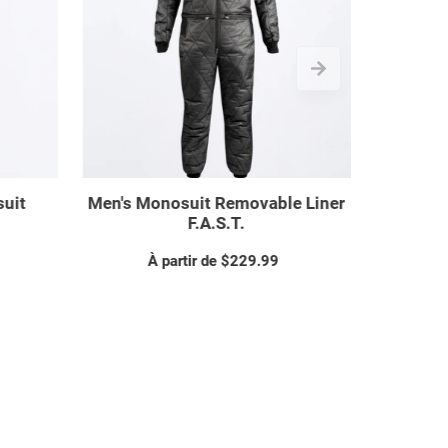
onosuit
Men's Helium Lite Monosuit
Men's R
À partir de $959.99
Prix
normal