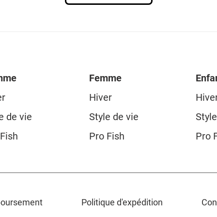
mme
Femme
Enfa
er
Hiver
Hive
e de vie
Style de vie
Style
 Fish
Pro Fish
Pro 
mboursement
Politique d'expédition
Cond