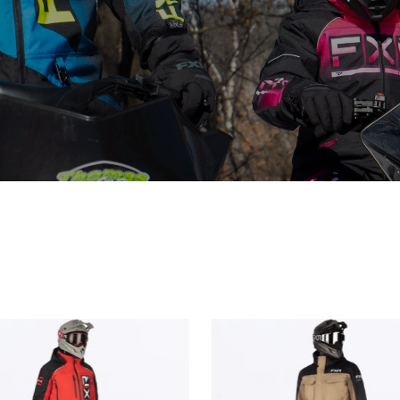
Men's
Men's
Cold
Vertical
Cross
MTX
CX
Lite