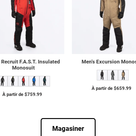
FAST
Monosuit
Insulated
Monosuit
n's Cold Cross CX FAST
Men's Vertical MTX Lite M
Insulated Monosuit
À partir de $1,079.99
Prix
À partir de $949.99
Prix
normal
normal
Magasiner