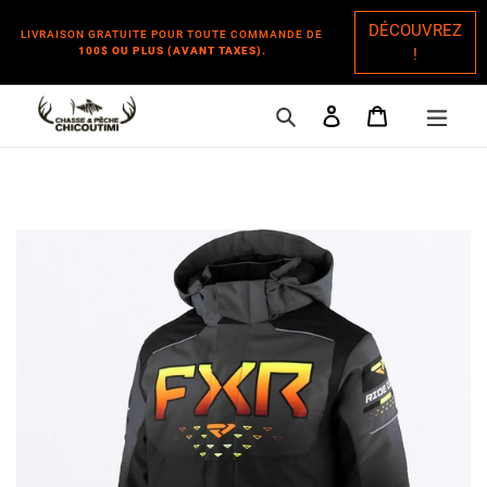
DÉCOUVREZ
LIVRAISON GRATUITE POUR TOUTE COMMANDE DE
100$ OU PLUS (AVANT TAXES).
!
Rechercher
Se connecter
Panier
Passer
au
contenu