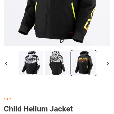
DIAPOSITIVE
DIA
PRÉCÉDENTE
SUI
DISTRIBUTEUR
FXR
Child Helium Jacket