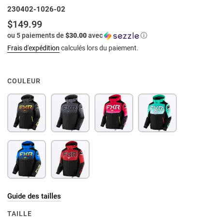
230402-1026-02
$149.99
Prix
ou 5 paiements de
$30.00
avec
ⓘ
normal
Frais d'expédition
calculés lors du paiement.
COULEUR
Guide des tailles
TAILLE