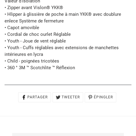
Valeur d'isolation
• Zipper avant Vislon® YKK®
• Hlipper à glissière de poche à main YKK® avec doublure
enlece Système de fermeture
• Capot amovible
• Cordial de choc ourlet Réglable
• Youth - Joue de vent réglable
• Youth - Cuffs réglables avec extensions de manchettes
intérieures en lycra
• Child - poignées tricotées
• 360 ° 3M ™ Scotchlite ™ Réflexion
PARTAGER
TWEETER
ÉPINGLER
PARTAGER
TWEETER
ÉPINGLER
SUR
SUR
SUR
FACEBOOK
TWITTER
PINTEREST