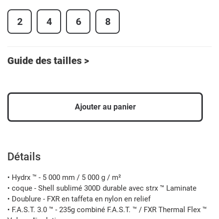
2
4
6
8
Guide des tailles >
Ajouter au panier
Ajout
d'un
produit
Détails
à
votre
• Hydrx ™ - 5 000 mm / 5 000 g / m²
panier
• coque - Shell sublimé 300D durable avec strx ™ Laminate
• Doublure - FXR en taffeta en nylon en relief
• F.A.S.T. 3.0 ™ - 235g combiné F.A.S.T. ™ / FXR Thermal Flex ™