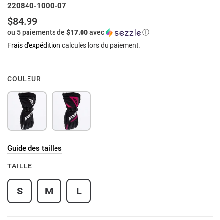
220840-1000-07
$84.99
Prix
ou 5 paiements de
$17.00
avec
ⓘ
normal
Frais d'expédition
calculés lors du paiement.
COULEUR
Guide des tailles
TAILLE
S
M
L