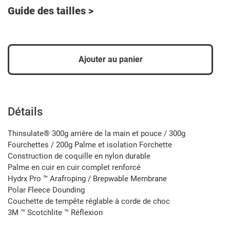
Guide des tailles >
Ajouter au panier
Ajout
d'un
produit
Détails
à
votre
Thinsulate® 300g arrière de la main et pouce / 300g
panier
Fourchettes / 200g Palme et isolation Forchette
Construction de coquille en nylon durable
Palme en cuir en cuir complet renforcé
Hydrx Pro ™ Arafroping / Brepwable Membrane
Polar Fleece Dounding
Couchette de tempête réglable à corde de choc
3M ™ Scotchlite ™ Réflexion