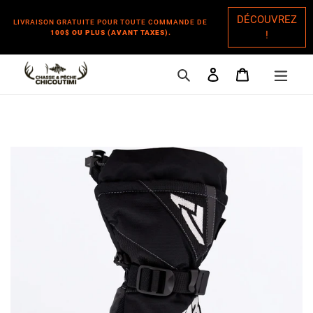
DÉCOUVREZ
LIVRAISON GRATUITE POUR TOUTE COMMANDE DE
100$ OU PLUS (AVANT TAXES).
!
Rechercher
Se connecter
Panier
Passer
au
contenu