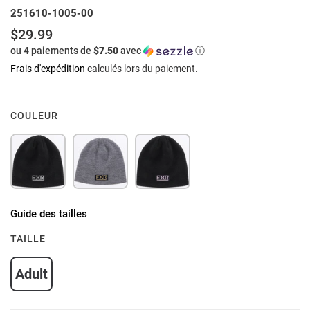
251610-1005-00
$29.99
Prix
ou 4 paiements de
$7.50
avec
ⓘ
normal
Frais d'expédition
calculés lors du paiement.
COULEUR
Guide des tailles
TAILLE
Adult