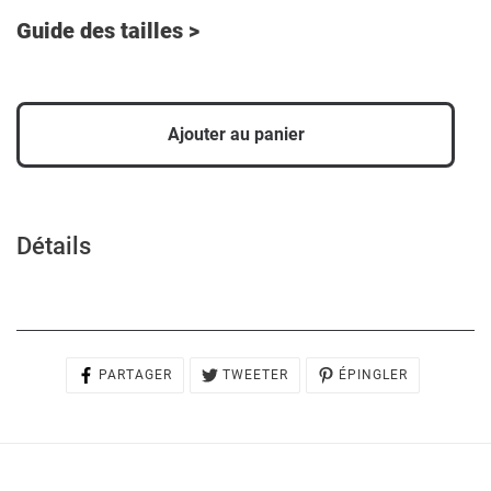
Guide des tailles >
Ajouter au panier
Ajout
d'un
produit
Détails
à
votre
panier
PARTAGER
TWEETER
ÉPINGLER
PARTAGER
TWEETER
ÉPINGLER
SUR
SUR
SUR
FACEBOOK
TWITTER
PINTEREST