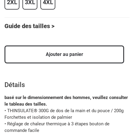
2XL
3XL
4XL
Guide des tailles >
Ajouter au panier
Ajout
d'un
produit
Détails
à
votre
basé sur le dimensionnement des hommes, veuillez consulter
panier
le tableau des tailles.
• THINSULATE® 300G de dos de la main et du pouce / 200g
Forchettes et isolation de palmier
• Réglage de chaleur thermique à 3 étapes bouton de
commande facile