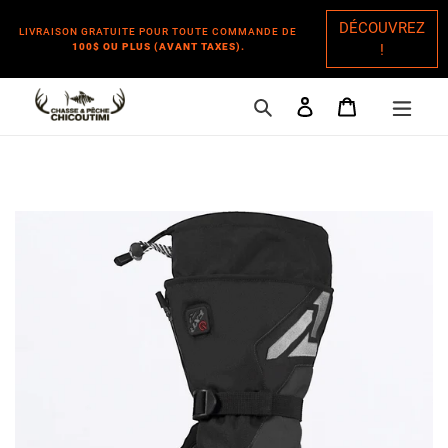
DÉCOUVREZ
LIVRAISON GRATUITE POUR TOUTE COMMANDE DE
100$ OU PLUS (AVANT TAXES).
!
Rechercher
Se connecter
Panier
Passer
au
contenu