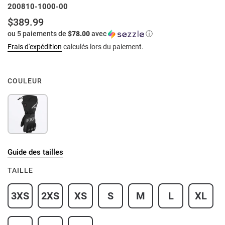
200810-1000-00
$389.99
Prix
ou 5 paiements de
$78.00
avec
ⓘ
normal
Frais d'expédition
calculés lors du paiement.
COULEUR
Guide des tailles
TAILLE
3XS
2XS
XS
S
M
L
XL