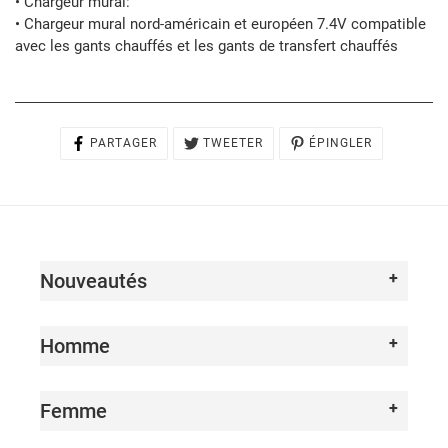
• Chargeur mural:
• Chargeur mural nord-américain et européen 7.4V compatible
avec les gants chauffés et les gants de transfert chauffés
PARTAGER
TWEETER
ÉPINGLER
PARTAGER
TWEETER
ÉPINGLER
SUR
SUR
SUR
FACEBOOK
TWITTER
PINTEREST
Nouveautés
Homme
Femme