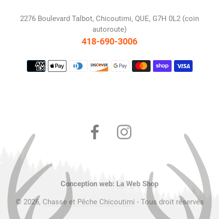
2276 Boulevard Talbot, Chicoutimi, QUE, G7H 0L2 (coin
autoroute)
418-690-3006
Moyens
de
paiement
Facebook
Instagram
Conception web:
La Web Shop
© 2026,
Chasse et Pêche Chicoutimi
- Tous droit réservés