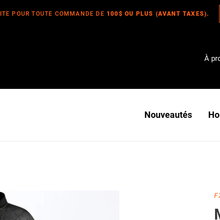
UITE POUR TOUTE COMMANDE DE
100$ OU PLUS (AVANT TAXES).
À pr
Nouveautés
H
D
F