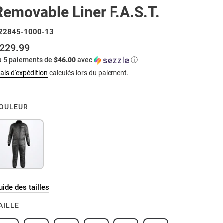
Removable Liner F.A.S.T.
22845-1000-13
229.99
rix
u 5 paiements de
$46.00
avec
ⓘ
ormal
ais d'expédition
calculés lors du paiement.
OULEUR
uide des tailles
AILLE