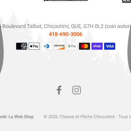
 Boulevard Talbot, Chicoutimi, QUE, G7H 0L2 (coin autor
418-690-3006
Moyens
de
paiement
Facebook
Instagram
web:
La Web Shop
© 2026,
Chasse et Pêche Chicoutimi
- Tous 