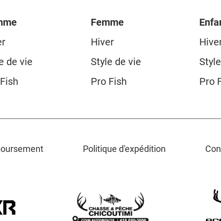
mme
Femme
Enfa
er
Hiver
Hive
e de vie
Style de vie
Style
 Fish
Pro Fish
Pro 
mboursement
Politique d'expédition
Cond