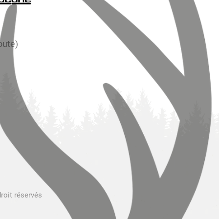
oute)
droit réservés