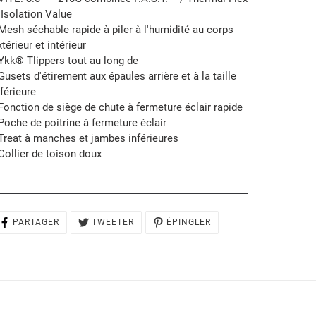
 Isolation Value
 Mesh séchable rapide à piler à l'humidité au corps
térieur et intérieur
 Ykk® Tlippers tout au long de
 Gusets d'étirement aux épaules arrière et à la taille
nférieure
 Fonction de siège de chute à fermeture éclair rapide
 Poche de poitrine à fermeture éclair
 Treat à manches et jambes inférieures
 Collier de toison doux
PARTAGER
TWEETER
ÉPINGLER
PARTAGER
TWEETER
ÉPINGLER
SUR
SUR
SUR
FACEBOOK
TWITTER
PINTEREST