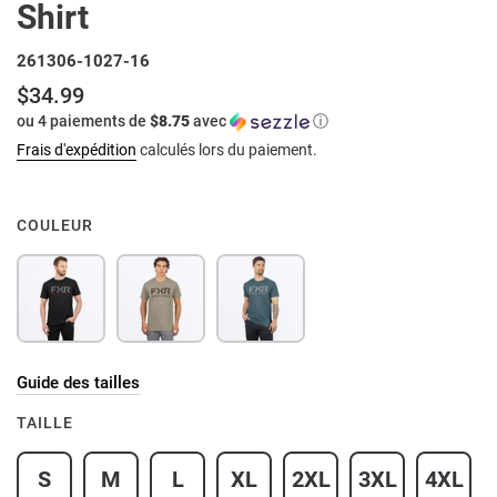
Shirt
261306-1027-16
$34.99
Prix
ou 4 paiements de
$8.75
avec
ⓘ
normal
Frais d'expédition
calculés lors du paiement.
COULEUR
Guide des tailles
TAILLE
S
M
L
XL
2XL
3XL
4XL