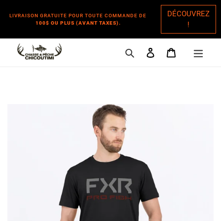
DÉCOUVREZ
LIVRAISON GRATUITE POUR TOUTE COMMANDE DE
100$ OU PLUS (AVANT TAXES).
!
Rechercher
Se connecter
Panier
Passer
au
contenu