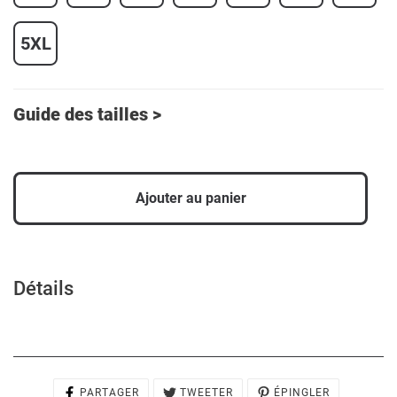
5XL
Guide des tailles >
Ajouter au panier
Ajout
d'un
produit
Détails
à
votre
panier
PARTAGER
TWEETER
ÉPINGLER
PARTAGER
TWEETER
ÉPINGLER