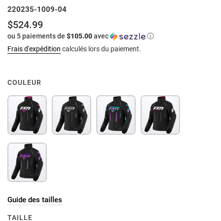
220235-1009-04
$524.99
Prix
ou 5 paiements de
$105.00
avec
ⓘ
normal
Frais d'expédition
calculés lors du paiement.
COULEUR
Guide des tailles
TAILLE