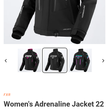
DIAPOSITIVE
DIA
PRÉCÉDENTE
SUI
DISTRIBUTEUR
FXR
Women's Adrenaline Jacket 22