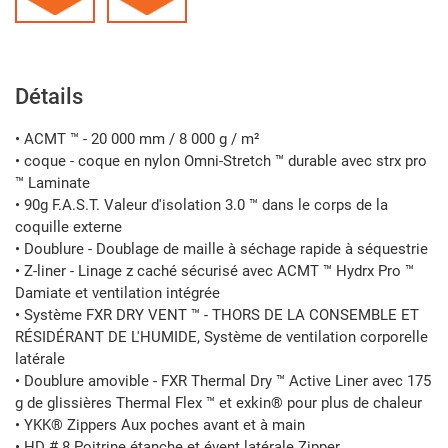
Détails
• ACMT ™ - 20 000 mm / 8 000 g / m²
• coque - coque en nylon Omni-Stretch ™ durable avec strx pro
™ Laminate
• 90g F.A.S.T. Valeur d'isolation 3.0 ™ dans le corps de la
coquille externe
• Doublure - Doublage de maille à séchage rapide à séquestrie
• Z-liner - Linage z caché sécurisé avec ACMT ™ Hydrx Pro ™
Damiate et ventilation intégrée
• Système FXR DRY VENT ™ - THORS DE LA CONSEMBLE ET
RÉSIDÉRANT DE L'HUMIDE, Système de ventilation corporelle
latérale
• Doublure amovible - FXR Thermal Dry ™ Active Liner avec 175
g de glissières Thermal Flex ™ et exkin® pour plus de chaleur
• YKK® Zippers Aux poches avant et à main
• HD # 8 Poitrine étanche et évent latérale Zipper