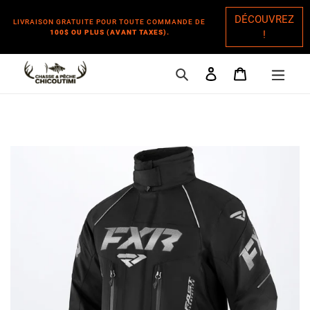
DÉCOUVREZ
LIVRAISON GRATUITE POUR TOUTE COMMANDE DE
100$ OU PLUS (AVANT TAXES).
!
Rechercher
Se connecter
Panier
Passer
au
contenu