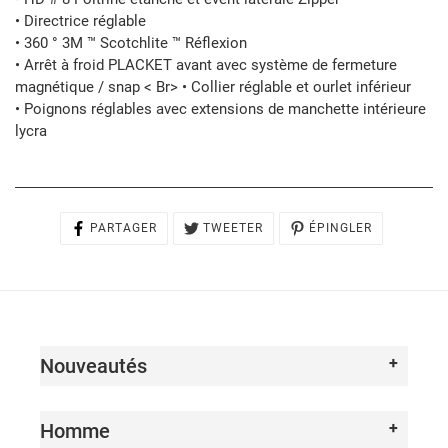
• Directrice réglable
• 360 ° 3M ™ Scotchlite ™ Réflexion
• Arrêt à froid PLACKET avant avec système de fermeture
magnétique / snap < Br> • Collier réglable et ourlet inférieur
• Poignons réglables avec extensions de manchette intérieure
lycra
PARTAGER
TWEETER
ÉPINGLER
PARTAGER
TWEETER
ÉPINGLER
SUR
SUR
SUR
FACEBOOK
TWITTER
PINTEREST
Nouveautés
Homme