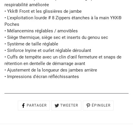
respirabilité améliorée
• Ykk® Front et les glissières de jambe
• L'exploitation lourde # 8 Zippers étanches à la main YKK®
Poches
• Mélancemins réglables / amovibles
• Siège thermique, siège sec et inserts du genou sec
• Système de taille réglable
• Sinforce Inyine et ourlet réglable déroulant
• Cuffs de tempête avec un clin d'œil fermeture et snaps de
rétention en dentelle de démarrage avant
• Ajustement de la longueur des jambes arrière
• Impressions d'écran réfléchissantes
PARTAGER
TWEETER
ÉPINGLER
PARTAGER
TWEETER
ÉPINGLER
SUR
SUR
SUR
FACEBOOK
TWITTER
PINTEREST