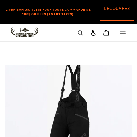
DÉCOUVREZ
LIVRAISON GRATUITE POUR TOUTE COMMANDE DE
100$ OU PLUS (AVANT TAXES).
!
Rechercher
Se connecter
Panier
Passer
au
contenu