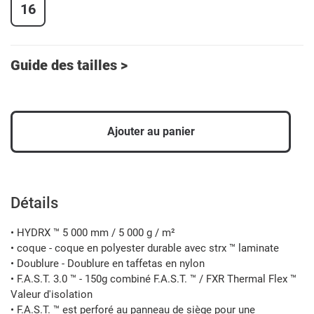
16
Guide des tailles >
Ajouter au panier
Ajout
d'un
produit
Détails
à
votre
• HYDRX ™ 5 000 mm / 5 000 g / m²
panier
• coque - coque en polyester durable avec strx ™ laminate
• Doublure - Doublure en taffetas en nylon
• F.A.S.T. 3.0 ™ - 150g combiné F.A.S.T. ™ / FXR Thermal Flex ™
Valeur d'isolation
• F.A.S.T. ™ est perforé au panneau de siège pour une