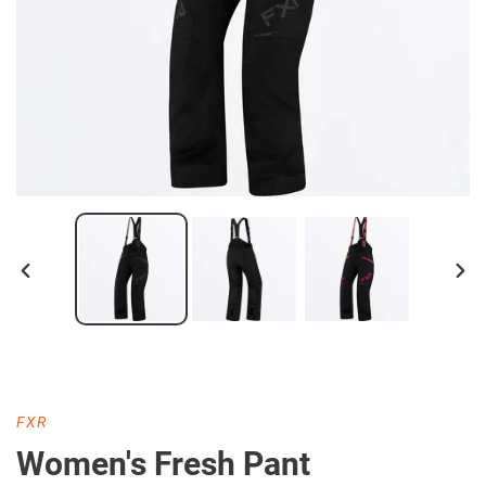
DIAPOSITIVE
DIA
PRÉCÉDENTE
SUI
DISTRIBUTEUR
FXR
Women's Fresh Pant