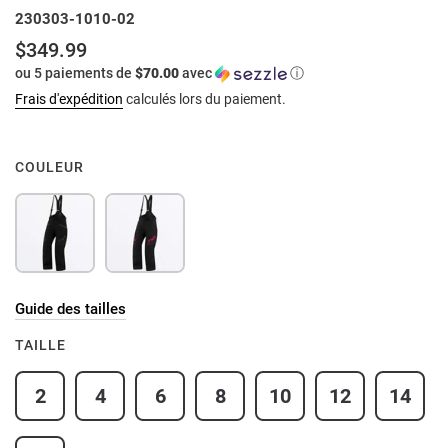
230303-1010-02
$349.99
Prix
ou 5 paiements de
$70.00
avec
ⓘ
normal
Frais d'expédition
calculés lors du paiement.
COULEUR
Guide des tailles
TAILLE
2
4
6
8
10
12
14