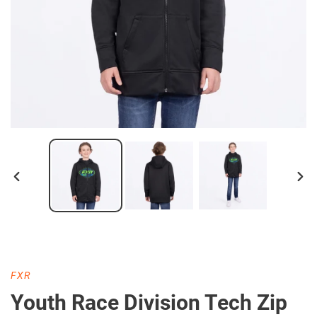
DIAPOSITIVE
DIA
PRÉCÉDENTE
SUI
DISTRIBUTEUR
FXR
Youth Race Division Tech Zip