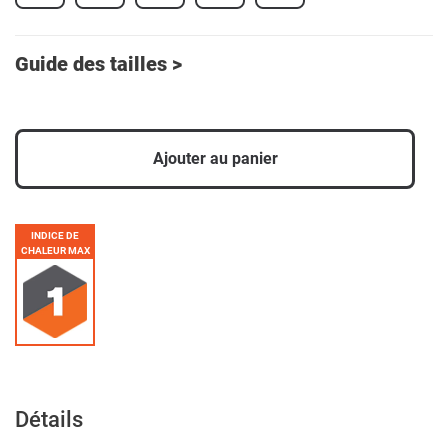
Guide des tailles >
Ajouter au panier
Ajout
d'un
INDICE DE
produit
CHALEUR MAX
à
votre
panier
Détails