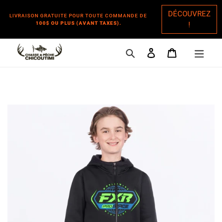
DÉCOUVREZ
LIVRAISON GRATUITE POUR TOUTE COMMANDE DE
100$ OU PLUS (AVANT TAXES).
!
Rechercher
Se connecter
Panier
Passer
au
contenu