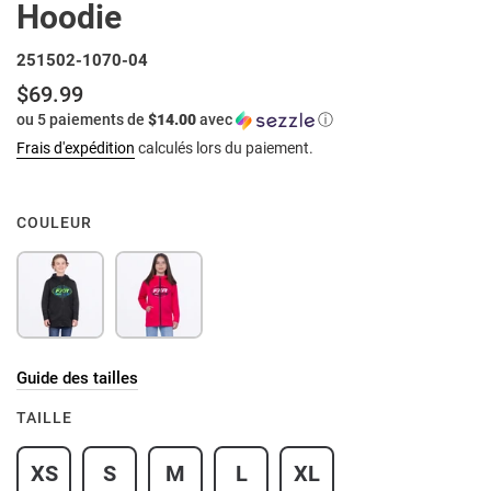
Hoodie
251502-1070-04
$69.99
Prix
ou 5 paiements de
$14.00
avec
ⓘ
normal
Frais d'expédition
calculés lors du paiement.
COULEUR
Guide des tailles
TAILLE
XS
S
M
L
XL