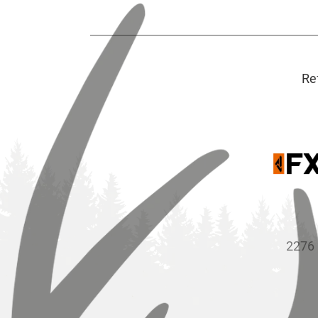
Re
2276 