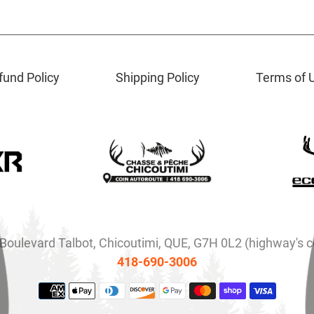
fund Policy
Shipping Policy
Terms of 
Boulevard Talbot, Chicoutimi, QUE, G7H 0L2 (highway's c
418-690-3006
Payment
methods