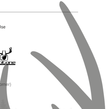
Use
orner)