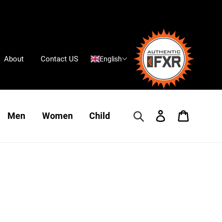
About
Contact US
English
Search
Log in
Cart
Men
Women
Child