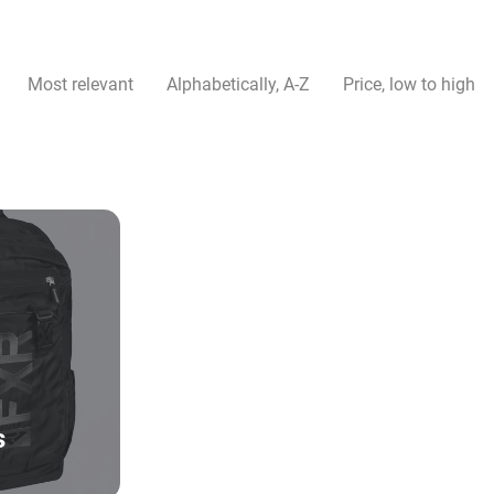
L
L
Most relevant
Alphabetically, A-Z
Price, low to high
E
C
T
I
O
N
:
s