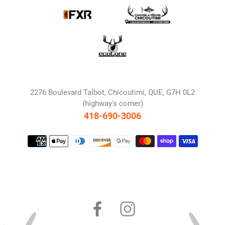
2276 Boulevard Talbot, Chicoutimi, QUE, G7H 0L2
(highway's corner)
418-690-3006
Payment
methods
Facebook
Instagram