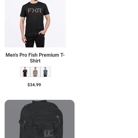
I
Fish
Premium
O
T-
N
Shirt
:
Men's Pro Fish Premium T-
Shirt
$34.99
Regular
price